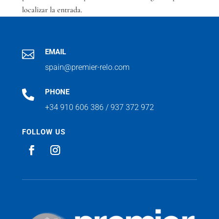
localizar la entrada.
EMAIL

spain@premier-relo.com
PHONE

+34 910 606 386 / 937 372 972
FOLLOW US